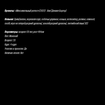
Стоянова Любовь Игоревна
Проекты:
«Максимальный репост»(2022)- Аня (Даниил Бергер)
Навыки:
Грим/визаж, верховая езда, собачьи упряжки, коньки, велосипед, ролики, самокат,
скейт, игра на гитаре(средний уровень), вокал(средний уровень), английский язык( В2)
Параметры:
возраст 20 лет, рост 164см
Пол: Женский
Возраст: 20
Курс: 4 курс
Участие в проектах: Да
Наличие агента: Нет